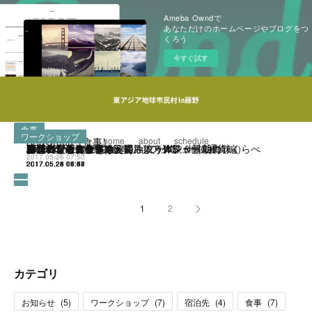
Ameba Owndで
あなただけのホームページやブログをつ
くろう
今すぐ試す
食事
お知らせ
食事
食事
食事
食事
食事
参加者
お知らせ
ワークショップ
ワークショップ
ワークショップ
Art&Green（食事）
home
about
schedule
ふじのアートヴィレッジ
百笑の台所（食事）
酵母パンとスープのお店 トゥルシー（朝食）
笑花食堂（食事）
藤野料理教室 にじ(食事)
Yamato-Ya（食事）
参加者
5月27日（土）〜29日（月）スケジュール
ふじの 森のようちえん ”てって”
幸せになるお金を考えてみようWS（地域通貨編）
ゴエモン手作り醤油～醤油絞り体験＆醤油の味くらべ
2017.05.26 07:50
2017.05.26 07:44
2017.05.26 07:38
2017.05.26 06:07
2017.05.26 05:58
2017.05.25 06:58
2017.05.25 05:27
2017.05.24 06:53
2017.05.24 06:48
2017.05.24 04:37
2017.05.22 13:01
2017.05.22 11:17
1
2
カテゴリ
お知らせ
(
5
)
ワークショップ
(
7
)
宿泊先
(
4
)
食事
(
7
)