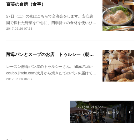
百笑の台所（食事）
27日（土）の夜はこちらで交流会をします。安心農
園で採れた野菜を中心に、四季折々の食材を使いひ…
2017.05.26 07:38
酵母パンとスープのお店 トゥルシー（朝食）
レーズン酵母パン屋のトゥルシーさん。https://tulsi-
coubo.jimdo.com/大月から焼きたてのパンを届けて…
2017.05.26 06:07
2017.05.26 07:44
ふじのアートヴィレッジ