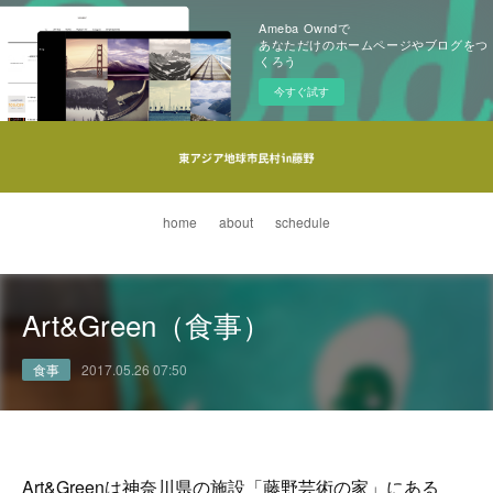
Ameba Owndで
あなただけのホームページやブログをつ
くろう
今すぐ試す
home
about
schedule
Art&Green（食事）
食事
2017.05.26 07:50
Art&Greenは神奈川県の施設「藤野芸術の家」にある