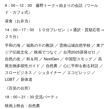
9：00～12：30 藤野トーク＋始まりの会話（ワール
ド・カフェ式）
昼食（お弁当）
14：00～17：00 １０分プレゼン（＋通訳・質疑応答→
２５分）
平和の海 ／ 福島の十の教訓 ／ 雲南山城自然学校 ／ 東ア
ジア伝統文化 ／ 映画でつなぐ ／ 台湾2025原発ゼロ ／
自然の友 ／ 和＆同 ／ NextGen ／ 中国型スモッグ ／ 高
尾生物多様性ガイド ／ 自然農 ／ 心に平和を創る対話 ／
スロービジネス ／ シュタイナー ／ エコビレッジ ／
LGBT ／ 新体道
《百笑の台所》
18：00～21：30 交流パーティ
映画上映会：自然農