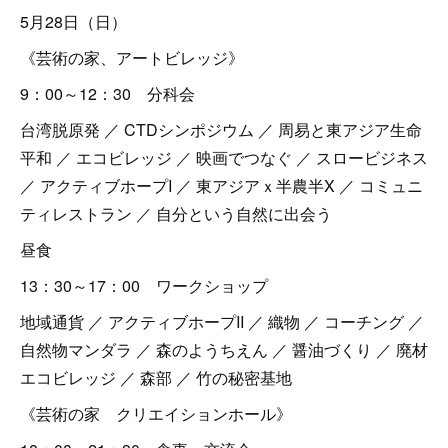
5月28日（日）
《芸術の家、アートビレッジ》
9：00～12：30 分科会
台湾脱原発 ／ CTDシンポジウム ／ 周易と東アジア生命
平和 ／ エコビレッジ ／ 映画でつなぐ ／ スロービジネス
／ アクティブホープI ／ 東アジアｘ半農半X ／ コミュニ
ティレストラン ／ 自分という自然に出会う
昼食
13：30～17：00 ワークショップ
地域通貨 ／ アクティブホープII ／ 織物 ／ コーチング ／
自然物マンダラ ／ 森のようちえん ／ 醤油づくり ／ 廃材
エコビレッジ ／ 森部 ／ 竹の秘密基地
《芸術の家 クリエイションホール》