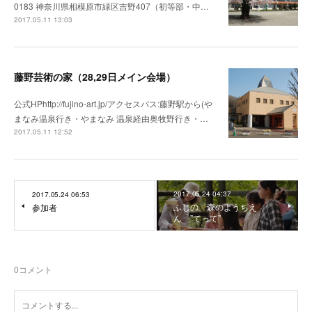
0183 神奈川県相模原市緑区吉野407（初等部・中…
2017.05.11 13:03
藤野芸術の家（28,29日メイン会場）
公式HPhttp://fujino-art.jp/アクセスバス:藤野駅から(や
まなみ温泉行き・やまなみ 温泉経由奥牧野行き・…
2017.05.11 12:52
2017.05.24 04:37
2017.05.24 06:53
ふじの 森のようちえ
参加者
ん ”てって”
0
コメント