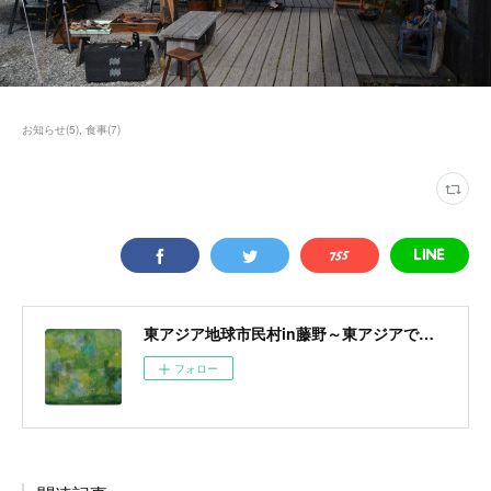
お知らせ
(
5
)
食事
(
7
)
東アジア地球市民村in藤野～東アジアで醸成する地球市民意識～
フォロー