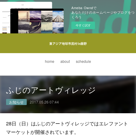
Ameba Owndで
あなただけのホームページやブログをつ
くろう
今すぐ試す
home
about
schedule
ふじのアートヴィレッジ
お知らせ
2017.05.26 07:44
28日（日）はふじのアートヴィレッジではエレファント
マーケットが開催されています。