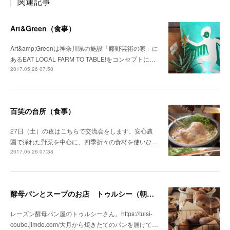
関連記事
Art&Green（食事）
Art&amp;Greenは神奈川県の施設「藤野芸術の家」に
あるEAT LOCAL FARM TO TABLE!をコンセプトに…
2017.05.26 07:50
百笑の台所（食事）
27日（土）の夜はこちらで交流会をします。安心農
園で採れた野菜を中心に、四季折々の食材を使いひ…
2017.05.26 07:38
酵母パンとスープのお店 トゥルシー（朝食）
レーズン酵母パン屋のトゥルシーさん。https://tulsi-
coubo.jimdo.com/大月から焼きたてのパンを届けて…