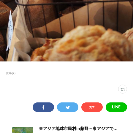
食事
(
7
)
東アジア地球市民村in藤野～東アジアで醸成する地球市民意識～