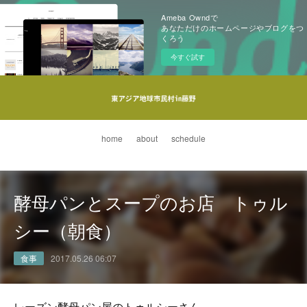
Ameba Owndで
あなただけのホームページやブログをつ
くろう
今すぐ試す
home
about
schedule
酵母パンとスープのお店 トゥル
シー（朝食）
食事
2017.05.26 06:07
レーズン酵母パン屋のトゥルシーさん。